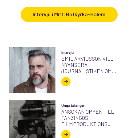
Intervju i Mitti Botkyrka-Salem
Intervju
EMIL ARVIDSSON VILL
NYANSERA
JOURNALISTIKEN OM
GANGSTERRAP
Unga talanger
ANSÖKAN ÖPPEN TILL
FANZINGOS
FILMPRODUKTIONS
UTBILDNING