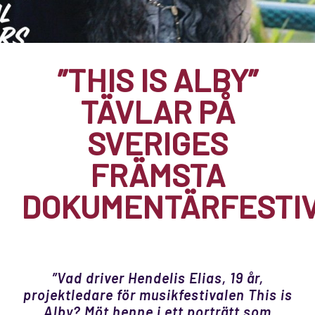
”THIS IS ALBY”
TÄVLAR PÅ
SVERIGES
FRÄMSTA
DOKUMENTÄRFESTI
”Vad driver Hendelis Elias, 19 år,
projektledare för musikfestivalen This is
Alby? Möt henne i ett porträtt som