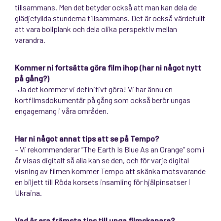
tillsammans. Men det betyder också att man kan dela de
glädjefyllda stunderna tillsammans. Det är också värdefullt
att vara bollplank och dela olika perspektiv mellan
varandra.
Kommer ni fortsätta göra film ihop (har ni något nytt
på gång?)
-Ja det kommer vi definitivt göra! Vi har ännu en
kortfilmsdokumentär på gång som också berör ungas
engagemang i våra områden.
Har ni något annat tips att se på Tempo?
– Vi rekommenderar ”The Earth Is Blue As an Orange” som i
år visas digitalt så alla kan se den, och för varje digital
visning av filmen kommer Tempo att skänka motsvarande
en biljett till Röda korsets insamling för hjälpinsatser i
Ukraina.
Vad är era främsta tips till unga filmskapare?