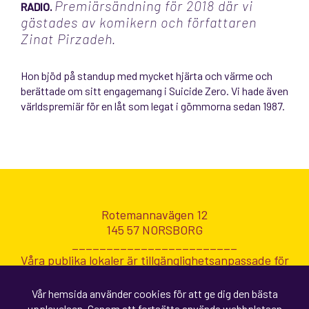
Premiärsändning för 2018 där vi
RADIO.
gästades av komikern och författaren
Zinat Pirzadeh.
Hon bjöd på standup med mycket hjärta och värme och
berättade om sitt engagemang i Suicide Zero.
Vi hade även
världspremiär för en låt som legat i gömmorna sedan 1987.
Rotemannavägen 12
145 57 NORSBORG
________________________
Våra publika lokaler är tillgänglighetsanpassade för
personer med funktionsnedsättning.
Vår hemsida använder cookies för att ge dig den bästa
upplevelsen. Genom att fortsätta använda webbplatsen