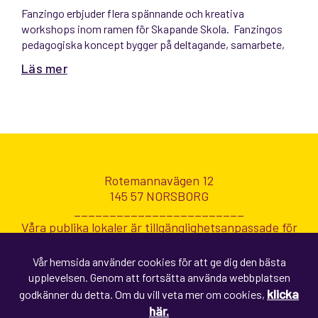
Fanzingo erbjuder flera spännande och kreativa
workshops inom ramen för Skapande Skola. Fanzingos
pedagogiska koncept bygger på deltagande, samarbete,
reflektion och skaparglädje. Vår erfarenhet av Skapande
Läs mer
Skola är stor och
Rotemannavägen 12
145 57 NORSBORG
________________________
Våra publika lokaler är tillgänglighetsanpassade för
personer med funktionsnedsättning.
Vår hemsida använder cookies för att ge dig den bästa
upplevelsen. Genom att fortsätta använda webbplatsen
info@fanzingo.se
klicka
godkänner du detta. Om du vill veta mer om cookies,
här.