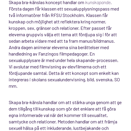
Skapa bra-känslas koncept handlar om
kunskapande
.
Första dagen får klassen ett sexualupplysningspass med
två informatörer från RFSU Stockholm. Klassen får
kunskap och möjlighet att reflektera kring normer,
kroppen, sex, gränser och relationer. Efter passet får
eleverna gruppvis välja ett tema att fördjupa sig i för att
sedan arbeta vidare med att ta fram manus/bildmanus.
Andra dagen animerar eleverna sina berättelser med
handledning av Fanzingos filmpedagoger. En
sexualupplysare är med under hela skapande-processen.
Vi avslutar med filmvisning av elevfilmerna och ett
fördjupande samtal. Detta är ett koncept som enkelt kan
integreras i skolans sexualundervisning, bild, svenska, SO
mm.
Skapa bra-känsla handlar om att stärka unga genom att ge
dem tillgång till kunskap som gör det enklare att få göra
egna informerade val när det kommer till sexualitet,
samtycke och relationer. Metoden handlar om att främja
sexuell hälsa på ett inkluderande, lustbejakande och