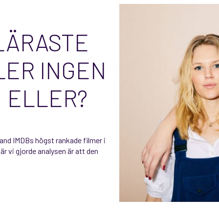
LÄRASTE
LER INGEN
, ELLER?
land IMDBs högst rankade filmer i
 vi gjorde analysen är att den