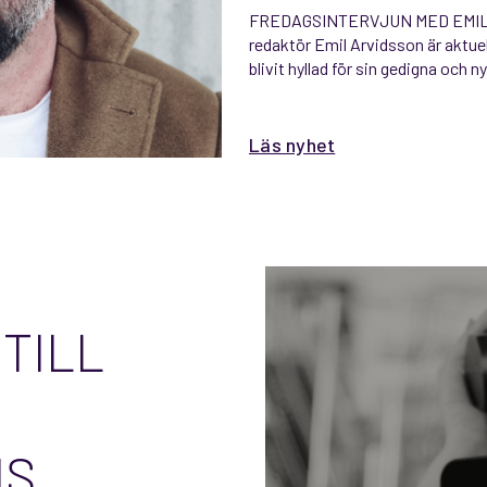
FREDAGSINTERVJUN MED EMI
redaktör Emil Arvidsson är aktu
blivit hyllad för sin gedigna och 
Läs nyhet
TILL
NS