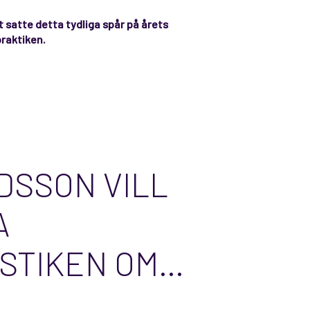
t satte detta tydliga spår på årets
raktiken.
DSSON VILL
A
STIKEN OM
RRAP